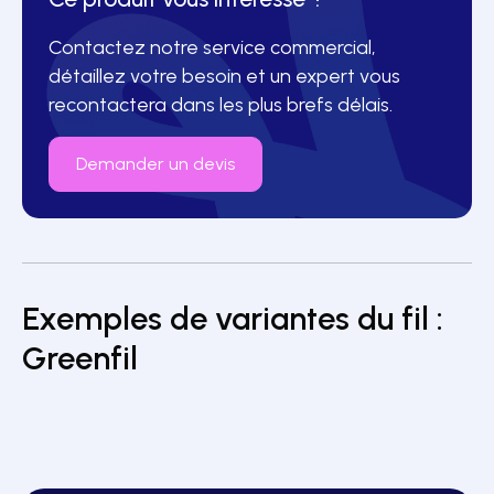
Contactez notre service commercial,
détaillez votre besoin et un expert vous
recontactera dans les plus brefs délais.
Demander un devis
Exemples de variantes du fil :
Titrage : 680 dtex
Greenfil
Titrage : 950 dtex
Matières : Polyamide
Matières : Polyamide