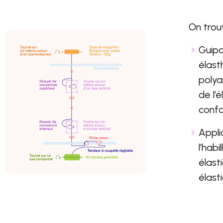
On trouv
Guipa
élast
polya
de l’é
confo
Appli
l’habi
élast
élasti