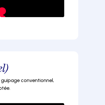
l)
e guipage conventionnel,
ptée.