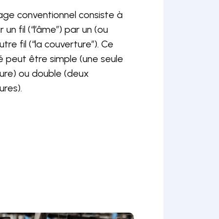
age conventionnel consiste à
r un fil (“l’âme”) par un (ou
tre fil (“la couverture”). Ce
 peut être simple (une seule
ure) ou double (deux
ures).