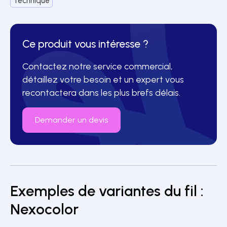
Technique
Ce produit vous intéresse ?
Contactez notre service commercial,
détaillez votre besoin et un expert vous
recontactera dans les plus brefs délais.
Demander un devis
Exemples de variantes du fil :
Titrage : 220 dtex
Nexocolor
Matières : Nomex