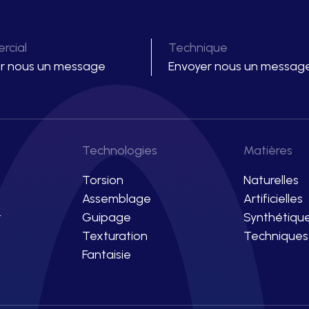
rcial
Technique
r nous un message
Envoyer nous un messag
Technologies
Matières
Torsion
Naturelles
Assemblage
Artificielles
t
Guipage
Synthétiqu
Texturation
Techniques
Fantaisie