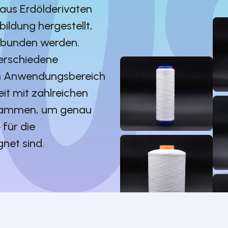
 aus Erdölderivaten
ldung hergestellt,
rbunden werden.
verschiedene
ach Anwendungsbereich
eit mit zahlreichen
zusammen, um genau
 für die
net sind.