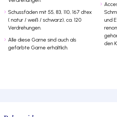
Acces
Schussfäden mit 55, 83, 110, 167 dtex
Schm
( natur / weiß / schwarz), ca. 120
und E
Verdrehungen.
renom
gehör
Alle diese Garne sind auch als
den K
gefärbte Garne erhältlich.